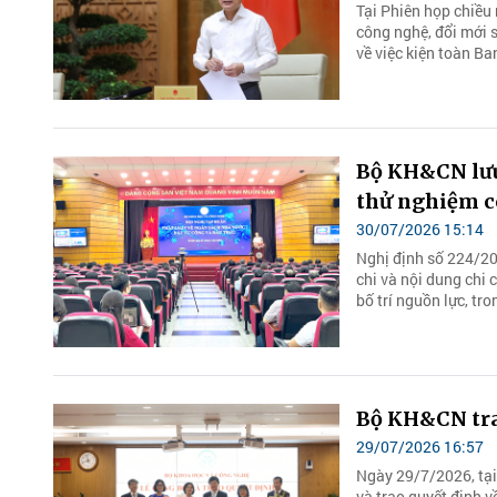
Tại Phiên họp chiều
công nghệ, đổi mới 
về việc kiện toàn Ba
Bộ KH&CN lưu 
thử nghiệm c
30/07/2026 15:14
Nghị định số 224/2
chi và nội dung chi 
bố trí nguồn lực, tro
Bộ KH&CN trao
29/07/2026 16:57
Ngày 29/7/2026, tại
và trao quyết định v