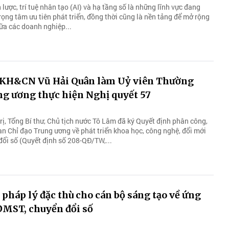
lược, trí tuệ nhân tạo (AI) và hạ tầng số là những lĩnh vực đang
ọng tâm ưu tiên phát triển, đồng thời cũng là nền tảng để mở rộng
iữa các doanh nghiệp...
 KH&CN Vũ Hải Quân làm Uỷ viên Thường
ng ương thực hiện Nghị quyết 57
ị, Tổng Bí thư, Chủ tịch nước Tô Lâm đã ký Quyết định phân công,
an Chỉ đạo Trung ương về phát triển khoa học, công nghệ, đổi mới
đổi số (Quyết định số 208-QĐ/TW,...
 pháp lý đặc thù cho cán bộ sáng tạo về ứng
MST, chuyển đổi số