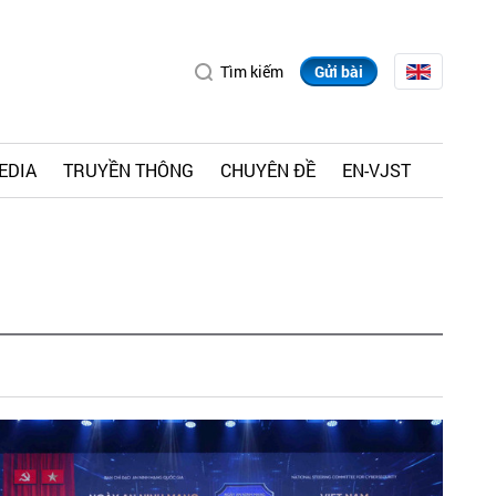
Tìm kiếm
Gửi bài
EDIA
TRUYỀN THÔNG
CHUYÊN ĐỀ
EN-VJST