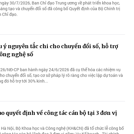
 ngày 30/7/2026, Ban Chỉ đạo Trung ương về phát triển khoa học,
sáng tạo và chuyển đổi số đã công bố Quyết định của Bộ Chính trị
n Chỉ đạo.
ý nguyên tắc chi cho chuyển đổi số, hỗ trợ
ông nghệ số
026/NĐ-CP ban hành ngày 24/6/2026 đã cụ thể hóa các nhiệm vụ
cho chuyển đổi số, tạo cơ sở pháp lý rõ ràng cho việc lập dự toán và
ng đó hỗ trợ tới 30% kinh...
 quyết định về công tác cán bộ tại 3 đơn vị
 Hà Nội, Bộ Khoa học và Công nghệ (KH&CN) đã tổ chức lễ công bố
ề công tác cán bộ lãnh đạo 3 đơn vị gồm: Vụ Kế hoạch - Tài chính,