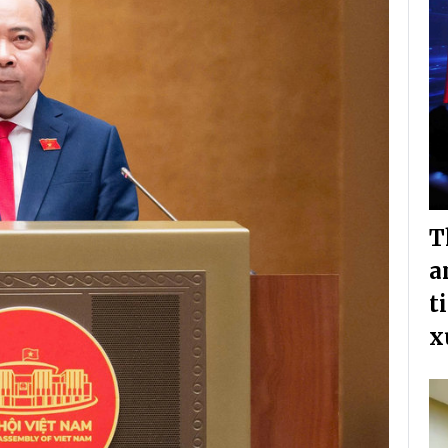
T
a
t
x