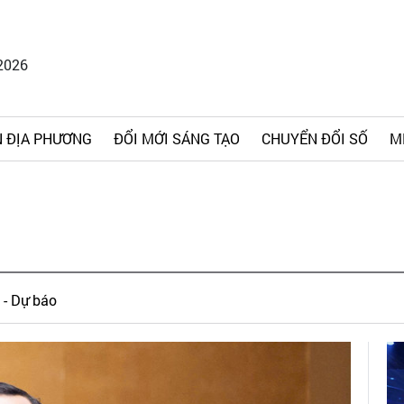
2026
 ĐỊA PHƯƠNG
ĐỔI MỚI SÁNG TẠO
CHUYỂN ĐỔI SỐ
M
 - Dự báo