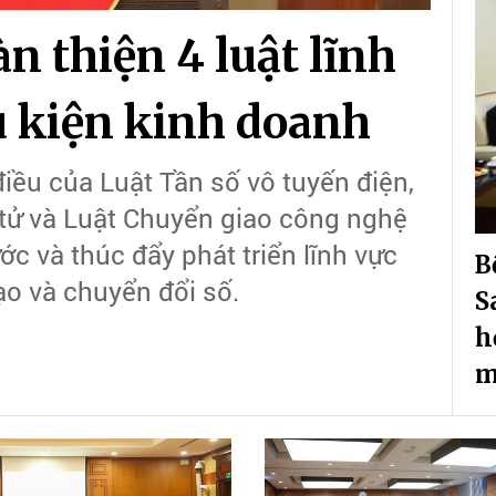
n thiện 4 luật lĩnh
 kiện kinh doanh
iều của Luật Tần số vô tuyến điện,
n tử và Luật Chuyển giao công nghệ
c và thúc đẩy phát triển lĩnh vực
B
ạo và chuyển đổi số.
S
h
m