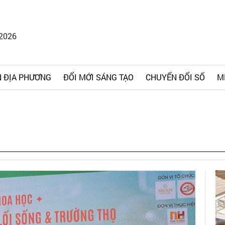
/2026
 ĐỊA PHƯƠNG
ĐỔI MỚI SÁNG TẠO
CHUYỂN ĐỔI SỐ
M