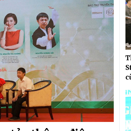
T
S
c