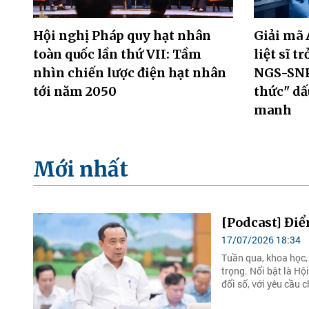
Hội nghị Pháp quy hạt nhân
Giải mã 
toàn quốc lần thứ VII: Tầm
liệt sĩ t
nhìn chiến lược điện hạt nhân
NGS-SNP:
tới năm 2050
thức" dấ
manh
Mới nhất
[Podcast] Điể
17/07/2026 18:34
Tuần qua, khoa học,
trọng. Nổi bật là Hộ
đổi số, với yêu cầu 