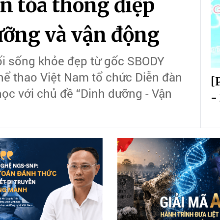
n tỏa thông điệp
ưỡng và vận động
 Lối sống khỏe đẹp từ gốc SBODY
hể thao Việt Nam tổ chức Diễn đàn
[
học với chủ đề “Dinh dưỡng - Vận
-