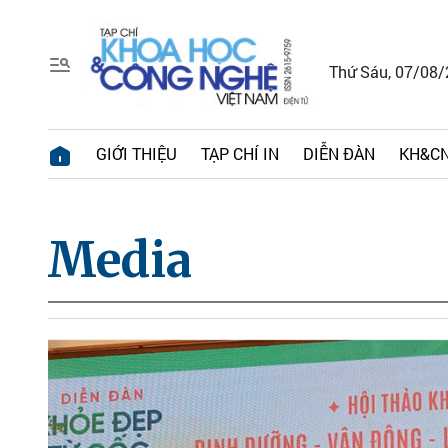
Thứ Sáu, 07/08
GIỚI THIỆU
TẠP CHÍ IN
DIỄN ĐÀN
KH&CN
Media