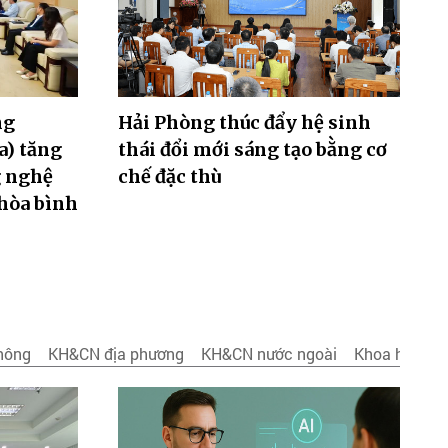
ng
Hải Phòng thúc đẩy hệ sinh
a) tăng
thái đổi mới sáng tạo bằng cơ
g nghệ
chế đặc thù
 hòa bình
thông
KH&CN địa phương
KH&CN nước ngoài
Khoa học đời