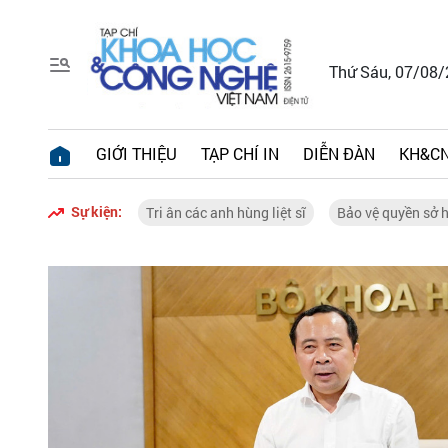
Thứ Sáu, 07/08
GIỚI THIỆU
TẠP CHÍ IN
DIỄN ĐÀN
KH&CN
Sự kiện:
Tri ân các anh hùng liệt sĩ
Bảo vệ quyền sở h