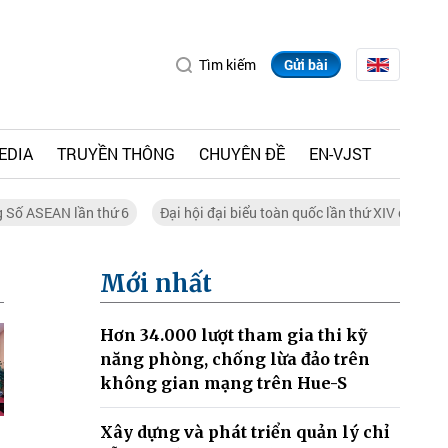
Tìm kiếm
Gửi bài
EDIA
TRUYỀN THÔNG
CHUYÊN ĐỀ
EN-VJST
g Số ASEAN lần thứ 6
Đại hội đại biểu toàn quốc lần thứ XIV của Đả
Mới nhất
Hơn 34.000 lượt tham gia thi kỹ
năng phòng, chống lừa đảo trên
không gian mạng trên Hue-S
Xây dựng và phát triển quản lý chỉ