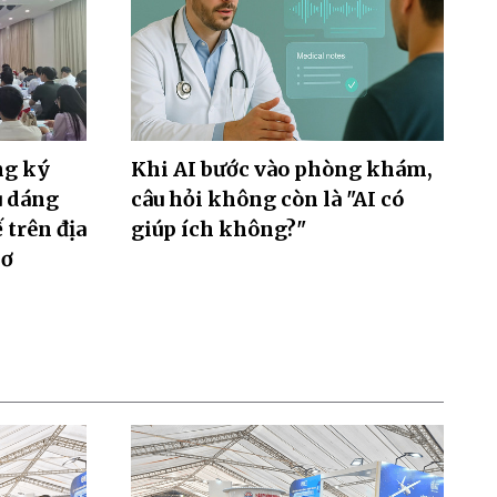
ng ký
Khi AI bước vào phòng khám,
u dáng
câu hỏi không còn là "AI có
 trên địa
giúp ích không?"
hơ