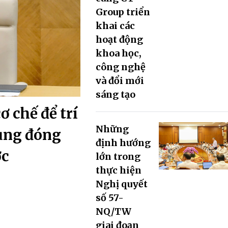
Group triển
khai các
hoạt động
khoa học,
công nghệ
và đổi mới
sáng tạo
ơ chế để trí
Những
cùng đóng
định hướng
ớc
lớn trong
thực hiện
Nghị quyết
số 57-
NQ/TW
giai đoạn