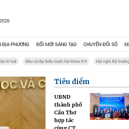
/2026
 ĐỊA PHƯƠNG
ĐỔI MỚI SÁNG TẠO
CHUYỂN ĐỔI SỐ
M
ữu trí tuệ
Bầu cử đại biểu Quốc hội khóa XVI
Hội nghị Bộ trưởn
Tiêu điểm
UBND
thành phố
Cần Thơ
hợp tác
cùng CT