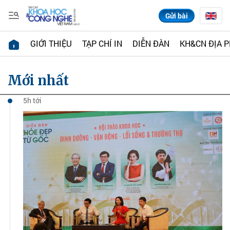
Gửi bài
GIỚI THIỆU
TẠP CHÍ IN
DIỄN ĐÀN
KH&CN ĐỊA 
Mới nhất
5h tới