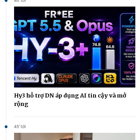
46' tới
Hy3 hỗ trợ DN áp dụng AI tin cậy và mở
rộng
45' tới