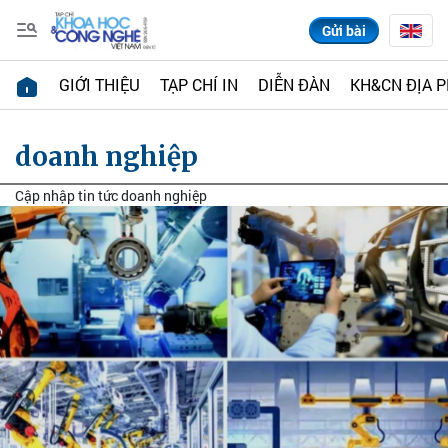
Gửi bài
GIỚI THIỆU
TẠP CHÍ IN
DIỄN ĐÀN
KH&CN ĐỊA 
doanh nghiệp
Cập nhập tin tức doanh nghiệp