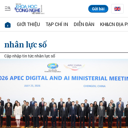
Gửi bài
GIỚI THIỆU
TẠP CHÍ IN
DIỄN ĐÀN
KH&CN ĐỊA 
nhân lực số
Cập nhập tin tức nhân lực số