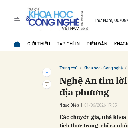
Thứ Năm, 06/08
Gửi 
GIỚI THIỆU
TẠP CHÍ IN
DIỄN ĐÀN
KH&CN
Trang chủ
Khoa học - Công nghệ
Nghệ An tìm lời 
địa phương
Ngọc Diệp
01/06/2026 17:35
Các chuyên gia, nhà khoa 
tích thực trạng, chỉ ra nh