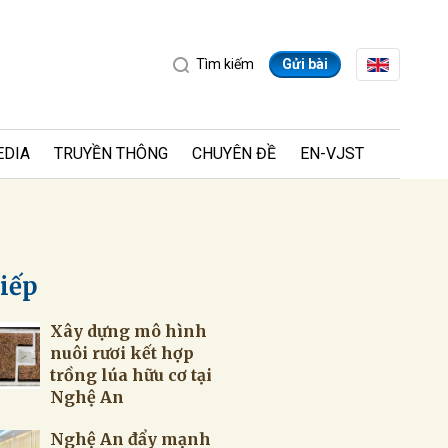
Tìm kiếm
Gửi bài
EDIA
TRUYỀN THÔNG
CHUYÊN ĐỀ
EN-VJST
tiếp
Xây dựng mô hình
ửi
nuôi rươi kết hợp
trồng lúa hữu cơ tại
Nghệ An
Nghệ An đẩy mạnh