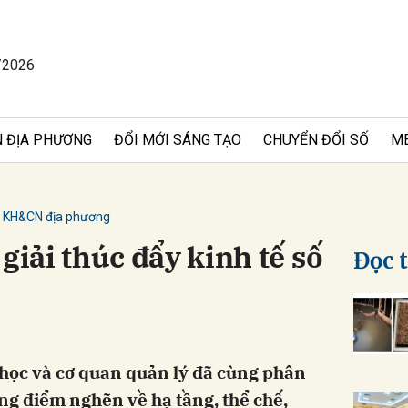
/2026
bình luận
 ĐỊA PHƯƠNG
ĐỔI MỚI SÁNG TẠO
CHUYỂN ĐỔI SỐ
M
KH&CN địa phương
giải thúc đẩy kinh tế số
Đọc 
Hủy
G
học và cơ quan quản lý đã cùng phân
ững điểm nghẽn về hạ tầng, thể chế,