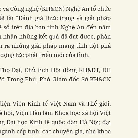
c và Công nghệ (KH&CN) Nghệ An tổ chức
ề tài “Đánh giá thực trạng và giải pháp
tế số trên địa bàn tỉnh Nghệ An đến năm
n nhận những kết quả đã đạt được, phân
m ra những giải pháp mang tính đột phá
 động lực phát triển mới của tỉnh.
 Thọ Đạt, Chủ tịch Hội đồng KH&ĐT, ĐH
 Võ Trọng Phú, Phó Giám đốc Sở KH&CN
iện Viện Kinh tế Việt Nam và Thế giới,
 hội, Viện Hàn lâm Khoa học xã hội Việt
g Đại học Kinh tế quốc dân Hà Nội; đại
 ngành cấp tỉnh; các chuyên gia, nhà khoa