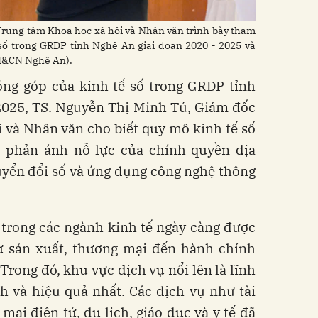
rung tâm Khoa học xã hội và Nhân văn trình bày tham
số trong GRDP tỉnh Nghệ An giai đoạn 2020 - 2025 và
KH&CN Nghệ An).
óng góp của kinh tế số trong GRDP tỉnh
2025, TS. Nguyễn Thị Minh Tú, Giám đốc
 và Nhân văn cho biết quy mô kinh tế số
g, phản ánh nỗ lực của chính quyền địa
yển đổi số và ứng dụng công nghệ thông
 trong các ngành kinh tế ngày càng được
ừ sản xuất, thương mại đến hành chính
Trong đó, khu vực dịch vụ nổi lên là lĩnh
h và hiệu quả nhất. Các dịch vụ như tài
mại điện tử, du lịch, giáo dục và y tế đã