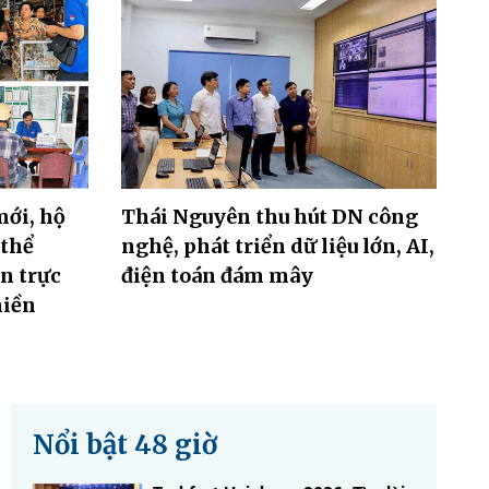
mới, hộ
Thái Nguyên thu hút DN công
 thể
nghệ, phát triển dữ liệu lớn, AI,
ện trực
điện toán đám mây
miền
Nổi bật 48 giờ