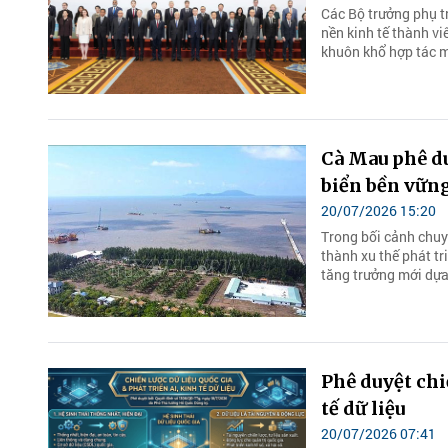
Các Bộ trưởng phụ tr
nền kinh tế thành v
khuôn khổ hợp tác m
Cà Mau phê du
biển bền vữn
20/07/2026 15:20
Trong bối cảnh chuyể
thành xu thế phát t
tăng trưởng mới dựa 
Phê duyệt chiế
tế dữ liệu
20/07/2026 07:41