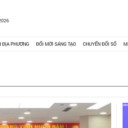
2026
 ĐỊA PHƯƠNG
ĐỔI MỚI SÁNG TẠO
CHUYỂN ĐỔI SỐ
M