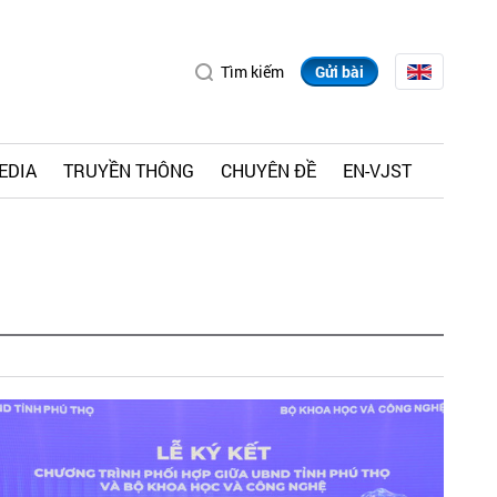
Tìm kiếm
Gửi bài
EDIA
TRUYỀN THÔNG
CHUYÊN ĐỀ
EN-VJST