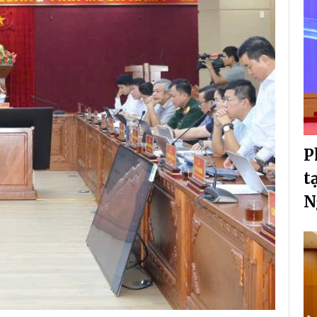
P
t
N