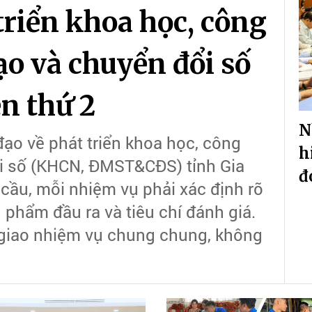
triển khoa học, công
ạo và chuyển đổi số
ên thứ 2
N
đạo về phát triển khoa học, công
h
ổi số (KHCN, ĐMST&CĐS) tỉnh Gia
đ
 cầu, mỗi nhiệm vụ phải xác định rõ
 phẩm đầu ra và tiêu chí đánh giá.
 giao nhiệm vụ chung chung, không