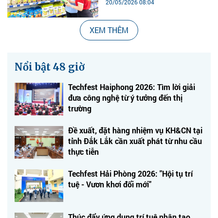
20/05/2026 08:04
XEM THÊM
Nổi bật 48 giờ
Techfest Haiphong 2026: Tìm lời giải
đưa công nghệ từ ý tưởng đến thị
trường
Đề xuất, đặt hàng nhiệm vụ KH&CN tại
tỉnh Đắk Lắk cần xuất phát từ nhu cầu
thực tiễn
Techfest Hải Phòng 2026: "Hội tụ trí
tuệ - Vươn khơi đổi mới"
Thúc đẩy ứng dụng trí tuệ nhân tạo