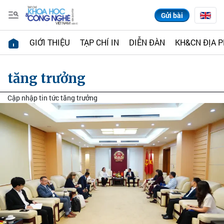
Gửi bài
GIỚI THIỆU
TẠP CHÍ IN
DIỄN ĐÀN
KH&CN ĐỊA 
tăng trưởng
Cập nhập tin tức tăng trưởng