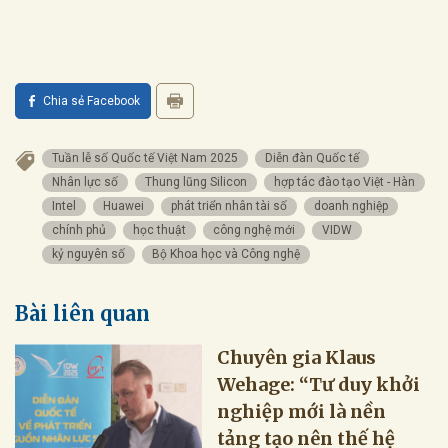
Chia sẻ Facebook
Tuần lễ số Quốc tế Việt Nam 2025
Diễn đàn Quốc tế
Nhân lực số
Thung lũng Silicon
hợp tác đào tạo Việt - Hàn
Intel
Huawei
phát triển nhân tài số
doanh nghiệp
chính phủ
học thuật
công nghệ mới
VIDW
kỷ nguyên số
Bộ Khoa học và Công nghệ
Bài liên quan
Chuyên gia Klaus
Wehage: “Tư duy khởi
nghiệp mới là nền
tảng tạo nên thế hệ