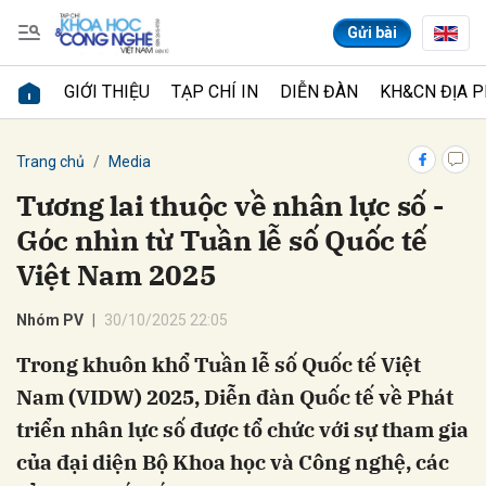
Gửi bài
GIỚI THIỆU
TẠP CHÍ IN
DIỄN ĐÀN
KH&CN ĐỊA 
Gửi bình luận
Trang chủ
Media
Tương lai thuộc về nhân lực số -
Góc nhìn từ Tuần lễ số Quốc tế
Việt Nam 2025
Nhóm PV
30/10/2025 22:05
Trong khuôn khổ Tuần lễ số Quốc tế Việt
Hủy
Gửi
Nam (VIDW) 2025, Diễn đàn Quốc tế về Phát
triển nhân lực số được tổ chức với sự tham gia
của đại diện Bộ Khoa học và Công nghệ, các