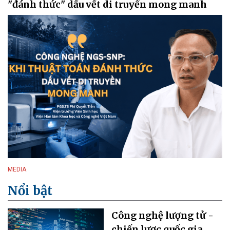
"đánh thức" dấu vết di truyền mong manh
MEDIA
Nổi bật
Công nghệ lượng tử -
chiến lược quốc gia