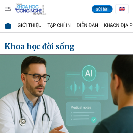
Gửi bài
GIỚI THIỆU
TẠP CHÍ IN
DIỄN ĐÀN
KH&CN ĐỊA 
Khoa học đời sống