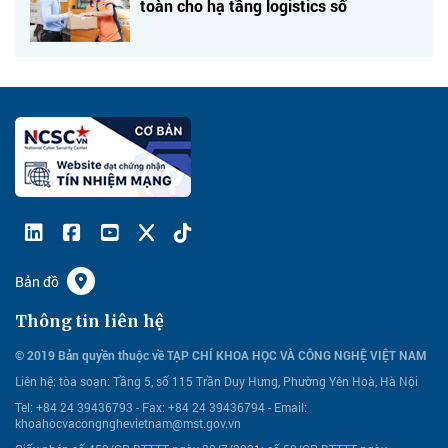
toàn cho hạ tầng logistics số
Bản đồ
Thông tin liên hệ
© 2019 Bản quyền thuộc về TẠP CHÍ KHOA HỌC VÀ CÔNG NGHỆ VIỆT NAM
Liên hệ:
tòa soạn: Tầng 5, số 115 Trần Duy Hưng, Phường Yên Hoà, Hà Nội
Tel: +84 24 39436793 - Fax: +84 24 39436794 -
Email:
khoahocvacongnghevietnam@mst.gov.vn