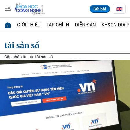
Gửi bài
GIỚI THIỆU
TẠP CHÍ IN
DIỄN ĐÀN
KH&CN ĐỊA 
tài sản số
Cập nhập tin tức tài sản số