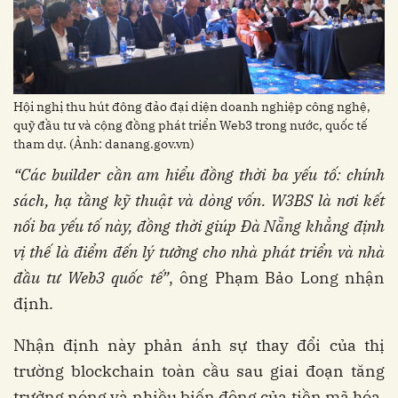
Hội nghị thu hút đông đảo đại diện doanh nghiệp công nghệ,
quỹ đầu tư và cộng đồng phát triển Web3 trong nước, quốc tế
tham dự. (Ảnh: danang.gov.vn)
“Các builder
cần
am
hiểu
đồng
thời
ba
yếu
tố
:
chính
sách
,
hạ
tầng
kỹ
thuật
và
dòng
vốn
. W3BS
là
nơi
kết
nối
ba
yếu
tố
này
,
đồng
thời
giúp
Đà
Nẵng
khẳng
định
vị
thế
là
điểm
đến
lý
tưởng
cho
nhà
phát
triển
và
nhà
đầu
tư
Web3
quốc
tế
”
, ông Phạm Bảo Long nhận
định.
Nhận định này phản ánh sự thay đổi của thị
trường blockchain toàn cầu sau giai đoạn tăng
trưởng nóng và nhiều biến động của tiền mã hóa.