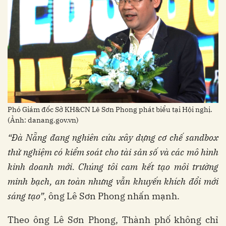
Phó Giám đốc Sở KH&CN Lê Sơn Phong phát biểu tại Hội nghị.
(Ảnh: danang.gov.vn)
“
Đà
Nẵng
đang
nghiên
cứu
xây
dựng
cơ
chế
sandbox
thử
nghiệm
có
kiểm
soát
cho
tài
sản
số
và
các
mô
hình
kinh
doanh
mới
.
Chúng
tôi
cam
kết
tạo
môi
trường
minh
bạch
, an
toàn
nhưng
vẫn
khuyến
khích
đổi
mới
sáng
tạo
”
, ông Lê Sơn Phong nhấn mạnh.
Theo ông Lê Sơn Phong, Thành phố không chỉ