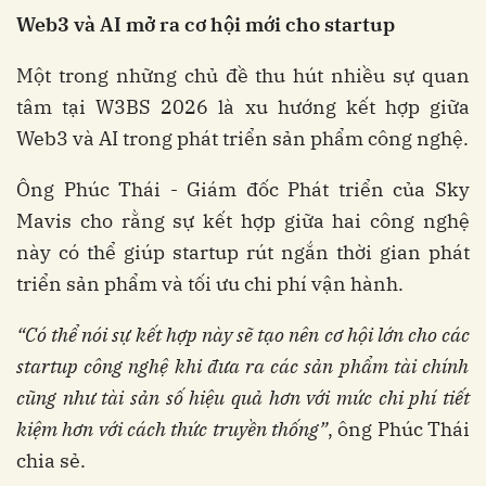
Web3
và
AI
mở
ra
cơ
hội
mới
cho
startup
Một trong những chủ đề thu hút nhiều sự quan
tâm tại W3BS 2026 là xu hướng kết hợp giữa
Web3 và AI trong phát triển sản phẩm công nghệ.
Ông Phúc Thái - Giám đốc Phát triển của Sky
Mavis cho rằng sự kết hợp giữa hai công nghệ
này có thể giúp startup rút ngắn thời gian phát
triển sản phẩm và tối ưu chi phí vận hành.
“
Có
thể
nói
sự
kết
hợp
này
sẽ
tạo
nên
cơ
hội
lớn
cho
các
startup
công
nghệ
khi
đưa
ra
các
sản
phẩm
tài
chính
cũng
như
tài
sản
số
hiệu
quả
hơn
với
mức
chi
phí
tiết
kiệm
hơn
với
cách
thức
truyền
thống
”
, ông Phúc Thái
chia sẻ.