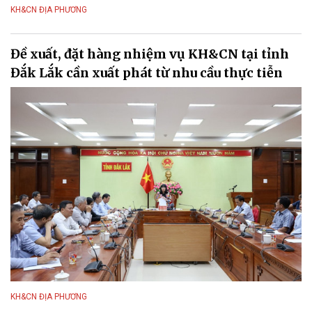
KH&CN ĐỊA PHƯƠNG
Đề xuất, đặt hàng nhiệm vụ KH&CN tại tỉnh
Đắk Lắk cần xuất phát từ nhu cầu thực tiễn
KH&CN ĐỊA PHƯƠNG