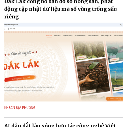
Đắk Lắk công bố bản đồ số nông sản, phát
động cập nhật dữ liệu mã số vùng trồng sầu
riêng
KH&CN ĐỊA PHƯƠNG
AI dẫn dắt làn sóng hợp tác công nghệ Việt