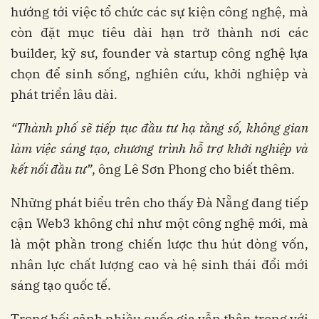
hướng tới việc tổ chức các sự kiện công nghệ, mà
còn đặt mục tiêu dài hạn trở thành nơi các
builder, kỹ sư, founder và startup công nghệ lựa
chọn để sinh sống, nghiên cứu, khởi nghiệp và
phát triển lâu dài.
“Thành
phố
sẽ
tiếp
tục
đầu
tư
hạ
tầng
số
,
không
gian
làm
việc
sáng
tạo
,
chương
trình
hỗ
trợ
khởi
nghiệp
và
kết
nối
đầu
tư
”
, ông Lê Sơn Phong cho biết thêm.
Những phát biểu trên cho thấy Đà Nẵng đang tiếp
cận Web3 không chỉ như một công nghệ mới, mà
là một phần trong chiến lược thu hút dòng vốn,
nhân lực chất lượng cao và hệ sinh thái đổi mới
sáng tạo quốc tế.
Trong bối cảnh nhiều quốc gia vẫn thận trọng với