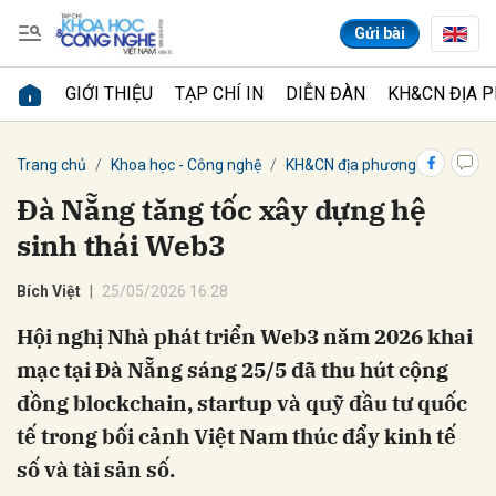
Gửi bài
GIỚI THIỆU
TẠP CHÍ IN
DIỄN ĐÀN
KH&CN ĐỊA 
Gửi bình luận
Trang chủ
Khoa học - Công nghệ
KH&CN địa phương
Đà Nẵng tăng tốc xây dựng hệ
sinh thái Web3
Bích Việt
25/05/2026 16:28
Hội nghị Nhà phát triển Web3 năm 2026 khai
mạc tại Đà Nẵng sáng 25/5 đã thu hút cộng
Hủy
Gửi
đồng blockchain, startup và quỹ đầu tư quốc
tế trong bối cảnh Việt Nam thúc đẩy kinh tế
số và tài sản số.