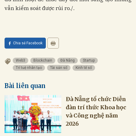
vẫn kiểm soát được rủi ro./.
Chia sẻ Facebook
Web3
Blockchain
Đà Nẵng
Startup
Trí tuệ nhân tạo
Tài sản số
Kinh tế số
Bài liên quan
Đà Nẵng tổ chức Diễn
đàn trí thức Khoa học
và Công nghệ năm
2026