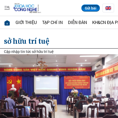
Gửi bài
GIỚI THIỆU
TẠP CHÍ IN
DIỄN ĐÀN
KH&CN ĐỊA 
sở hữu trí tuệ
Cập nhập tin tức sở hữu trí tuệ