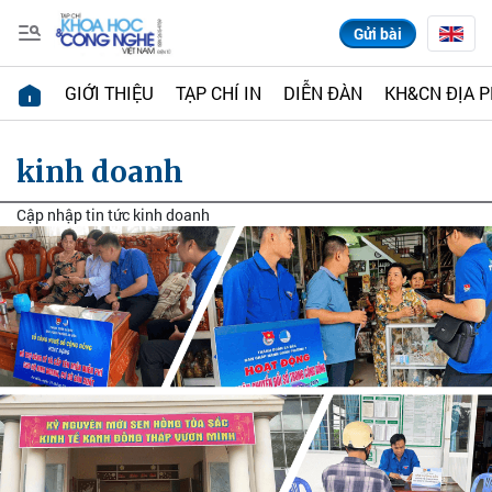
Gửi bài
GIỚI THIỆU
TẠP CHÍ IN
DIỄN ĐÀN
KH&CN ĐỊA 
kinh doanh
Cập nhập tin tức kinh doanh