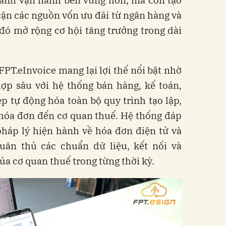
oanh vận hành bền vững hơn, mà còn tạo
 cận các nguồn vốn ưu đãi từ ngân hàng và
 đó mở rộng cơ hội tăng trưởng trong dài
FPT.eInvoice mang lại lợi thế nổi bật nhờ
hợp sâu với hệ thống bán hàng, kế toán,
 tự động hóa toàn bộ quy trình tạo lập,
hóa đơn đến cơ quan thuế. Hệ thống đáp
háp lý hiện hành về hóa đơn điện tử và
tuân thủ các chuẩn dữ liệu, kết nối và
ủa cơ quan thuế trong từng thời kỳ.