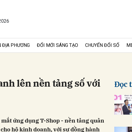
2026
bình luận
 ĐỊA PHƯƠNG
ĐỔI MỚI SÁNG TẠO
CHUYỂN ĐỔI SỐ
M
nh lên nền tảng số với
Đọc 
Hủy
G
 mắt ứng dụng T-Shop - nền tảng quản
 cho hộ kinh doanh, với sự đồng hành