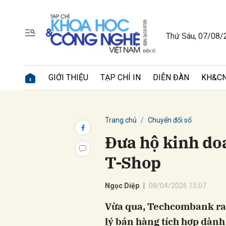
Thứ Sáu, 07/08/
Gửi 
GIỚI THIỆU
TẠP CHÍ IN
DIỄN ĐÀN
KH&CN
Trang chủ
Chuyển đổi số
Đưa hộ kinh doa
T-Shop
Ngọc Diệp
08/04/2026 15:07
Vừa qua, Techcombank ra
lý bán hàng tích hợp dành