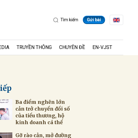
Tìm kiếm
Gửi bài
EDIA
TRUYỀN THÔNG
CHUYÊN ĐỀ
EN-VJST
tiếp
Ba điểm nghẽn lớn
ửi
cản trở chuyển đổi số
của tiểu thương, hộ
kinh doanh cá thể
Gỡ rào cản, mở đường