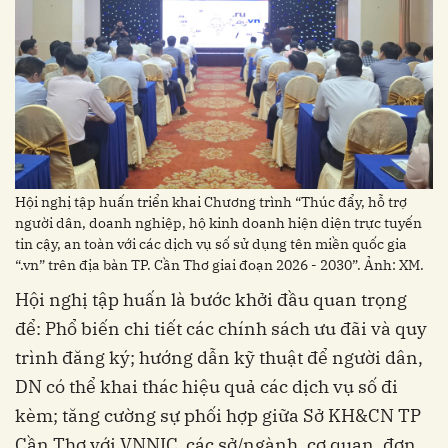
Hội nghị tập huấn triển khai Chương trình “Thúc đẩy, hỗ trợ
người dân, doanh nghiệp, hộ kinh doanh hiện diện trực tuyến
tin cậy, an toàn với các dịch vụ số sử dụng tên miền quốc gia
“.vn” trên địa bàn TP. Cần Thơ giai đoạn 2026 - 2030”. Ảnh: XM.
Hội nghị tập huấn là bước khởi đầu quan trọng
để: Phổ biến chi tiết các chính sách ưu đãi và quy
trình đăng ký; hướng dẫn kỹ thuật để người dân,
DN có thể khai thác hiệu quả các dịch vụ số đi
kèm; tăng cường sự phối hợp giữa Sở KH&CN TP
Cần Thơ với VNNIC, các sở/ngành, cơ quan, đơn