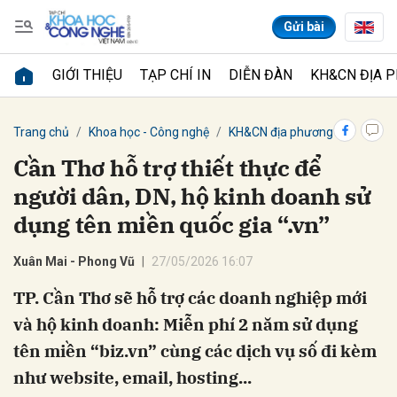
Gửi bài
GIỚI THIỆU
TẠP CHÍ IN
DIỄN ĐÀN
KH&CN ĐỊA 
Gửi bình luận
Trang chủ
Khoa học - Công nghệ
KH&CN địa phương
Cần Thơ hỗ trợ thiết thực để
người dân, DN, hộ kinh doanh sử
dụng tên miền quốc gia “.vn”
Xuân Mai - Phong Vũ
27/05/2026 16:07
TP. Cần Thơ sẽ hỗ trợ các doanh nghiệp mới
Hủy
Gửi
và hộ kinh doanh: Miễn phí 2 năm sử dụng
tên miền “biz.vn” cùng các dịch vụ số đi kèm
như website, email, hosting...