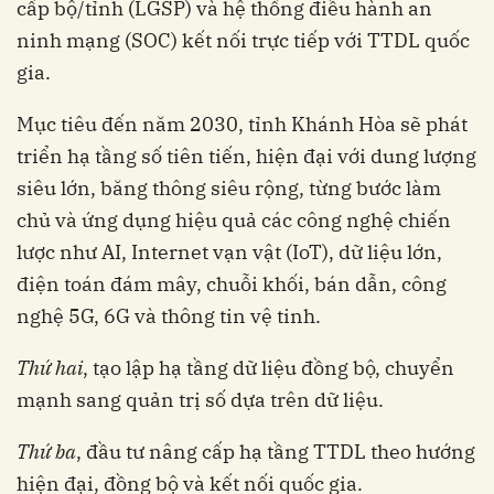
cấp bộ/tỉnh (LGSP) và hệ thống điều hành an
ninh mạng (SOC) kết nối trực tiếp với TTDL quốc
gia.
Mục tiêu đến năm 2030, tỉnh Khánh Hòa sẽ phát
triển hạ tầng số tiên tiến, hiện đại với dung lượng
siêu lớn, băng thông siêu rộng, từng bước làm
chủ và ứng dụng hiệu quả các công nghệ chiến
lược như AI, Internet vạn vật (IoT), dữ liệu lớn,
điện toán đám mây, chuỗi khối, bán dẫn, công
nghệ 5G, 6G và thông tin vệ tinh.
Thứ hai
, tạo lập hạ tầng dữ liệu đồng bộ, chuyển
mạnh sang quản trị số dựa trên dữ liệu.
Thứ ba
, đầu tư nâng cấp hạ tầng TTDL theo hướng
hiện đại, đồng bộ và kết nối quốc gia.