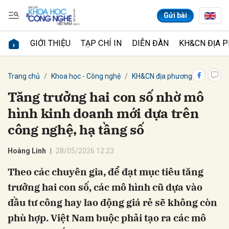
Gửi bài
GIỚI THIỆU
TẠP CHÍ IN
DIỄN ĐÀN
KH&CN ĐỊA 
Gửi bình luận
Trang chủ
Khoa học - Công nghệ
KH&CN địa phương
Tăng trưởng hai con số nhờ mô
hình kinh doanh mới dựa trên
công nghệ, hạ tầng số
Hoàng Linh
28/05/2026 12:23
Theo các chuyên gia, để đạt mục tiêu tăng
Hủy
Gửi
trưởng hai con số, các mô hình cũ dựa vào
đầu tư công hay lao động giá rẻ sẽ không còn
phù hợp. Việt Nam buộc phải tạo ra các mô