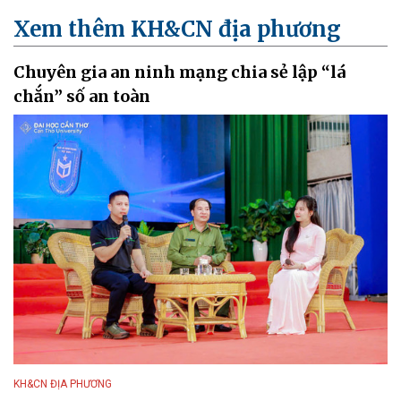
Xem thêm KH&CN địa phương
Chuyên gia an ninh mạng chia sẻ lập “lá
chắn” số an toàn
KH&CN ĐỊA PHƯƠNG