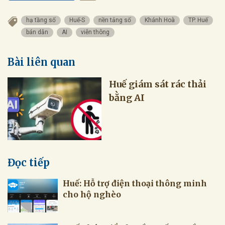
hạ tầng số
Huế-S
nền tảng số
Khánh Hoà
TP. Huế
bán dẫn
AI
viễn thông
Bài liên quan
Huế giám sát rác thải
bằng AI
Đọc tiếp
Huế: Hỗ trợ điện thoại thông minh
cho hộ nghèo