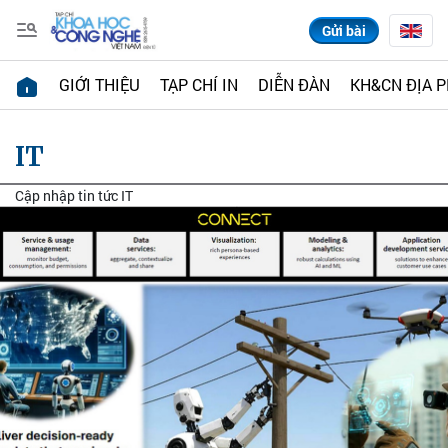
Gửi bài
GIỚI THIỆU
TẠP CHÍ IN
DIỄN ĐÀN
KH&CN ĐỊA 
IT
Cập nhập tin tức IT