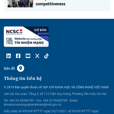
competitiveness
Bản đồ
Thông tin liên hệ
© 2019 Bản quyền thuộc về TẠP CHÍ KHOA HỌC VÀ CÔNG NGHỆ VIỆT NAM
Liên hệ:
tòa soạn: Tầng 5, số 115 Trần Duy Hưng, Phường Yên Hoà, Hà Nội
Tel: +84 24 39436793 - Fax: +84 24 39436794 -
Email:
khoahocvacongnghevietnam@mst.gov.vn
Giấy phép số 459/GP-BTTTT ngày 20/7/2021; số 50/GP-BTTTT ngày