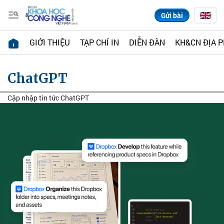
Gửi bài
GIỚI THIỆU
TẠP CHÍ IN
DIỄN ĐÀN
KH&CN ĐỊA 
ChatGPT
Cập nhập tin tức ChatGPT