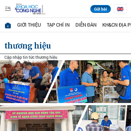
Gửi bài
GIỚI THIỆU
TẠP CHÍ IN
DIỄN ĐÀN
KH&CN ĐỊA 
thương hiệu
Cập nhập tin tức thương hiệu