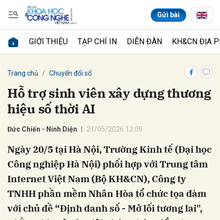
Gửi bài
GIỚI THIỆU
TẠP CHÍ IN
DIỄN ĐÀN
KH&CN ĐỊA 
Gửi bình luận
Trang chủ
Chuyển đổi số
Hỗ trợ sinh viên xây dựng thương
hiệu số thời AI
Đức Chiến - Ninh Diện
21/05/2026 12:09
Ngày 20/5 tại Hà Nội, Trường Kinh tế (Đại học
Công nghiệp Hà Nội) phối hợp với Trung tâm
Hủy
Gửi
Internet Việt Nam (Bộ KH&CN), Công ty
TNHH phần mềm Nhân Hòa tổ chức tọa đàm
với chủ đề “Định danh số - Mở lối tương lai",