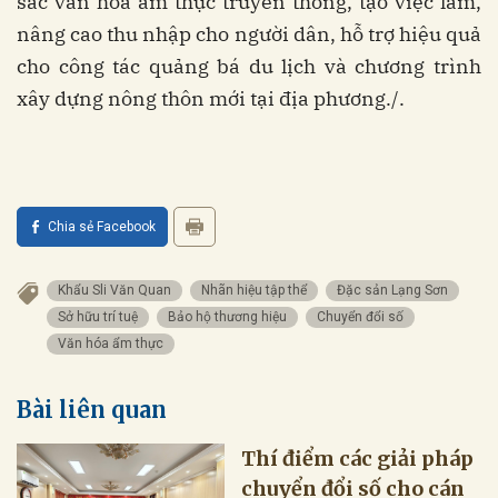
sắc văn hóa ẩm thực truyền thống, tạo việc làm,
nâng cao thu nhập cho người dân, hỗ trợ hiệu quả
cho công tác quảng bá du lịch và chương trình
xây dựng nông thôn mới tại địa phương./.
Chia sẻ Facebook
Khẩu Sli Văn Quan
Nhãn hiệu tập thể
Đặc sản Lạng Sơn
Sở hữu trí tuệ
Bảo hộ thương hiệu
Chuyển đổi số
Văn hóa ẩm thực
Bài liên quan
Thí điểm các giải pháp
chuyển đổi số cho cán