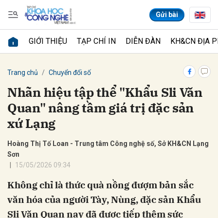
Gửi bài
GIỚI THIỆU
TẠP CHÍ IN
DIỄN ĐÀN
KH&CN ĐỊA 
Gửi bình luận
Trang chủ
Chuyển đổi số
Nhãn hiệu tập thể "Khẩu Sli Văn
Quan" nâng tầm giá trị đặc sản
xứ Lạng
Hoàng Thị Tố Loan - Trung tâm Công nghệ số, Sở KH&CN Lạng
Sơn
Hủy
Gửi
15/05/2026 09:34
Không chỉ là thức quà nồng đượm bản sắc
văn hóa của người Tày, Nùng, đặc sản Khẩu
Sli Văn Quan nay đã được tiếp thêm sức