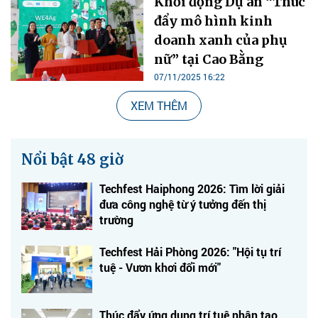
Khởi động Dự án “Thúc
đẩy mô hình kinh
doanh xanh của phụ
nữ” tại Cao Bằng
07/11/2025 16:22
XEM THÊM
Nổi bật 48 giờ
Techfest Haiphong 2026: Tìm lời giải
đưa công nghệ từ ý tưởng đến thị
trường
Techfest Hải Phòng 2026: "Hội tụ trí
tuệ - Vươn khơi đổi mới"
Thúc đẩy ứng dụng trí tuệ nhân tạo