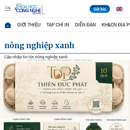
Gửi bài
GIỚI THIỆU
TẠP CHÍ IN
DIỄN ĐÀN
KH&CN ĐỊA 
nông nghiệp xanh
Cập nhập tin tức nông nghiệp xanh