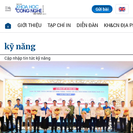
Gửi bài
GIỚI THIỆU
TẠP CHÍ IN
DIỄN ĐÀN
KH&CN ĐỊA 
kỹ năng
Cập nhập tin tức kỹ năng