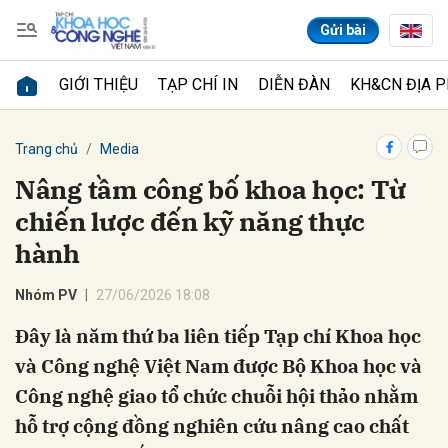
Gửi bài
GIỚI THIỆU
TẠP CHÍ IN
DIỄN ĐÀN
KH&CN ĐỊA 
Gửi bình luận
Trang chủ
Media
Nâng tầm công bố khoa học: Từ
chiến lược đến kỹ năng thực
hành
Nhóm PV
27/06/2026 18:08
Đây là năm thứ ba liên tiếp Tạp chí Khoa học
Hủy
Gửi
và Công nghệ Việt Nam được Bộ Khoa học và
Công nghệ giao tổ chức chuỗi hội thảo nhằm
hỗ trợ cộng đồng nghiên cứu nâng cao chất