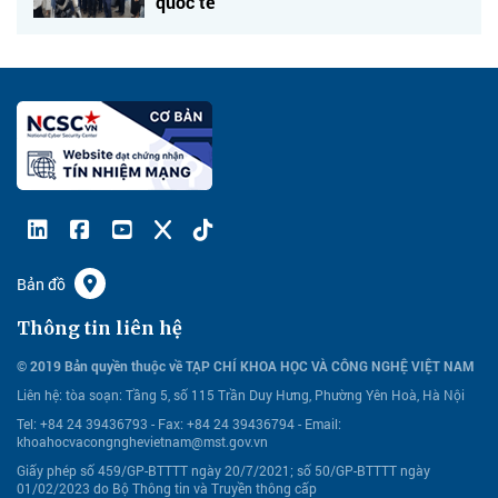
quốc tế
Bản đồ
Thông tin liên hệ
© 2019 Bản quyền thuộc về TẠP CHÍ KHOA HỌC VÀ CÔNG NGHỆ VIỆT NAM
Liên hệ:
tòa soạn: Tầng 5, số 115 Trần Duy Hưng, Phường Yên Hoà, Hà Nội
Tel: +84 24 39436793 - Fax: +84 24 39436794 -
Email:
khoahocvacongnghevietnam@mst.gov.vn
Giấy phép số 459/GP-BTTTT ngày 20/7/2021; số 50/GP-BTTTT ngày
01/02/2023 do Bộ Thông tin và Truyền thông cấp