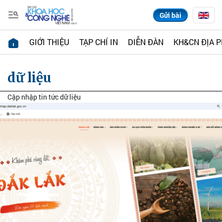
Gửi bài
GIỚI THIỆU
TẠP CHÍ IN
DIỄN ĐÀN
KH&CN ĐỊA 
dữ liệu
Cập nhập tin tức dữ liệu