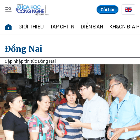
Gửi bài
GIỚI THIỆU
TẠP CHÍ IN
DIỄN ĐÀN
KH&CN ĐỊA 
Đồng Nai
Cập nhập tin tức Đồng Nai