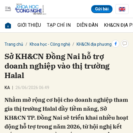
Gửi bài
GIỚI THIỆU
TẠP CHÍ IN
DIỄN ĐÀN
KH&CN ĐỊA 
Gửi bình luận
Trang chủ
Khoa học - Công nghệ
KH&CN địa phương
Sở KH&CN Đồng Nai hỗ trợ
doanh nghiệp vào thị trường
Halal
KA
26/06/2026 06:49
Nhằm mở rộng cơ hội cho doanh nghiệp tham
Hủy
Gửi
gia thị trường Halal đầy tiềm năng, Sở
KH&CN TP. Đồng Nai sẽ triển khai nhiều hoạt
động hỗ trợ trong năm 2026, từ hội nghị kết