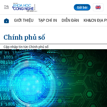
Gửi bài
GIỚI THIỆU
TẠP CHÍ IN
DIỄN ĐÀN
KH&CN ĐỊA 
Chính phủ số
Cập nhập tin tức Chính phủ số