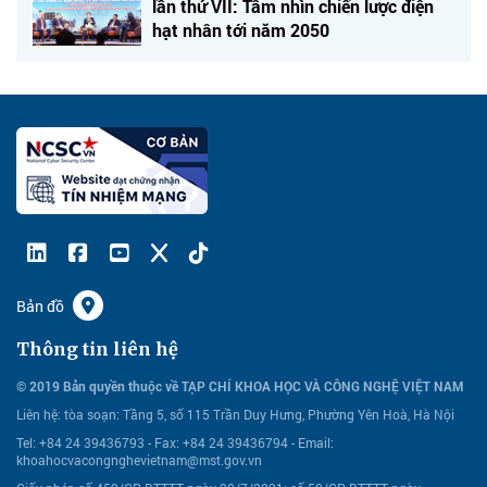
lần thứ VII: Tầm nhìn chiến lược điện
hạt nhân tới năm 2050
Bản đồ
Thông tin liên hệ
© 2019 Bản quyền thuộc về TẠP CHÍ KHOA HỌC VÀ CÔNG NGHỆ VIỆT NAM
Liên hệ:
tòa soạn: Tầng 5, số 115 Trần Duy Hưng, Phường Yên Hoà, Hà Nội
Tel: +84 24 39436793 - Fax: +84 24 39436794 -
Email:
khoahocvacongnghevietnam@mst.gov.vn