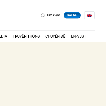
Tìm kiếm
Gửi bài
EDIA
TRUYỀN THÔNG
CHUYÊN ĐỀ
EN-VJST
ửi