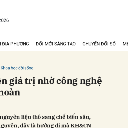
2026
bình luận
 ĐỊA PHƯƠNG
ĐỔI MỚI SÁNG TẠO
CHUYỂN ĐỔI SỐ
M
Khoa học đời sống
ên giá trị nhờ công nghệ
 hoàn
Hủy
G
nguyên liệu thô sang chế biến sâu,
nguyên, đây là hướng đi mà KH&CN