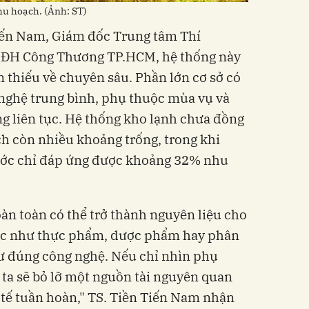
hu hoạch. (Ảnh: ST)
Tiến Nam, Giám đốc Trung tâm Thí
 ĐH Công Thương TP.HCM, hệ thống này
 thiếu về chuyên sâu. Phần lớn cơ sở có
 nghệ trung bình, phụ thuộc mùa vụ và
g liên tục. Hệ thống kho lạnh chưa đồng
ch còn nhiều khoảng trống, trong khi
ước chỉ đáp ứng được khoảng 32% nhu
n toàn có thể trở thành nguyên liệu cho
ác như thực phẩm, dược phẩm hay phân
ư đúng công nghệ. Nếu chỉ nhìn phụ
ta sẽ bỏ lỡ một nguồn tài nguyên quan
h tế tuần hoàn," TS. Tiền Tiến Nam nhận