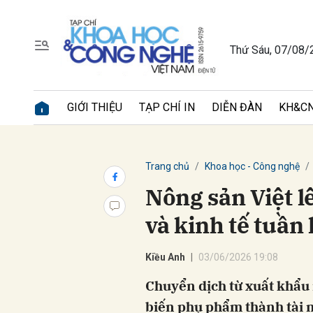
Thứ Sáu, 07/08/
Gửi 
GIỚI THIỆU
TẠP CHÍ IN
DIỄN ĐÀN
KH&CN
Trang chủ
Khoa học - Công nghệ
Nông sản Việt l
và kinh tế tuần
Kiều Anh
03/06/2026 19:08
Chuyển dịch từ xuất khẩu 
biến phụ phẩm thành tài 