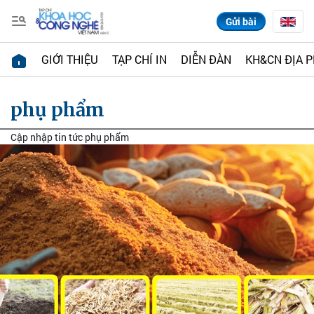
Gửi bài
GIỚI THIỆU
TẠP CHÍ IN
DIỄN ĐÀN
KH&CN ĐỊA 
phụ phẩm
Cập nhập tin tức phụ phẩm