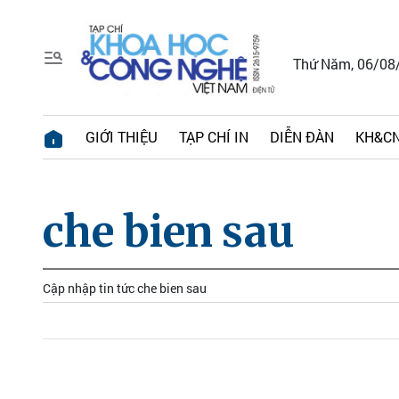
Thứ Năm, 06/08
GIỚI THIỆU
TẠP CHÍ IN
DIỄN ĐÀN
KH&CN
che bien sau
Cập nhập tin tức che bien sau