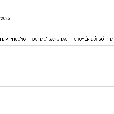
/2026
 ĐỊA PHƯƠNG
ĐỔI MỚI SÁNG TẠO
CHUYỂN ĐỔI SỐ
M