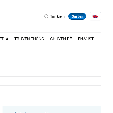
Tìm kiếm
Gửi bài
EDIA
TRUYỀN THÔNG
CHUYÊN ĐỀ
EN-VJST