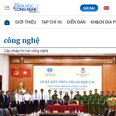
Gửi bài
GIỚI THIỆU
TẠP CHÍ IN
DIỄN ĐÀN
KH&CN ĐỊA 
công nghệ
Cập nhập tin tức công nghệ