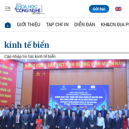
Gửi bài
GIỚI THIỆU
TẠP CHÍ IN
DIỄN ĐÀN
KH&CN ĐỊA 
kinh tế biển
Cập nhập tin tức kinh tế biển