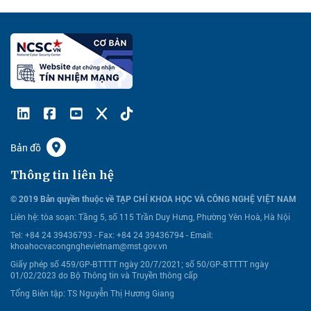
Bản đồ
Thông tin liên hệ
© 2019 Bản quyền thuộc về TẠP CHÍ KHOA HỌC VÀ CÔNG NGHỆ VIỆT NAM
Liên hệ:
tòa soạn: Tầng 5, số 115 Trần Duy Hưng, Phường Yên Hoà, Hà Nội
Tel: +84 24 39436793 - Fax: +84 24 39436794 -
Email:
khoahocvacongnghevietnam@mst.gov.vn
Giấy phép số 459/GP-BTTTT ngày 20/7/2021; số 50/GP-BTTTT ngày
01/02/2023 do Bộ Thông tin và Truyền thông cấp
Tổng Biên tập: TS Nguyễn Thị Hương Giang