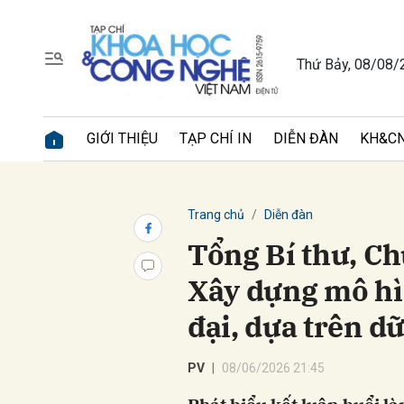
Thứ Bảy, 08/08/
Gửi 
GIỚI THIỆU
TẠP CHÍ IN
DIỄN ĐÀN
KH&CN
Trang chủ
Diễn đàn
Tổng Bí thư, Ch
Xây dựng mô hì
đại, dựa trên dữ
PV
08/06/2026 21:45