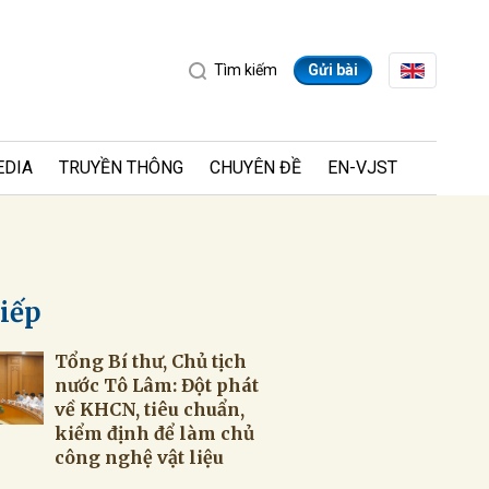
Tìm kiếm
Gửi bài
EDIA
TRUYỀN THÔNG
CHUYÊN ĐỀ
EN-VJST
tiếp
Tổng Bí thư, Chủ tịch
ửi
nước Tô Lâm: Đột phát
về KHCN, tiêu chuẩn,
kiểm định để làm chủ
công nghệ vật liệu