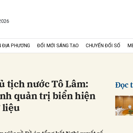
2026
bình luận
 ĐỊA PHƯƠNG
ĐỔI MỚI SÁNG TẠO
CHUYỂN ĐỔI SỐ
M
ủ tịch nước Tô Lâm:
Đọc 
nh quản trị biển hiện
Hủy
G
 liệu