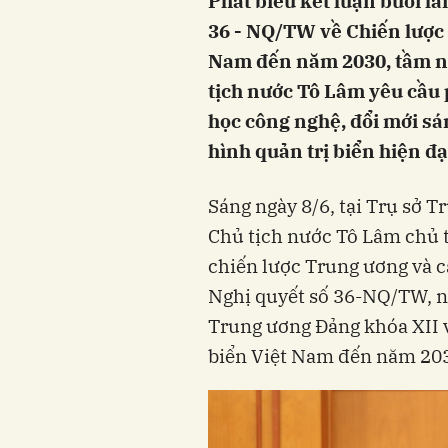
Phát biểu kết luận buổi là
36 - NQ/TW về Chiến lược 
Nam đến năm 2030, tầm nh
tịch nước Tô Lâm yêu cầu 
học công nghệ, đổi mới sá
hình quản trị biển hiện đại
Sáng ngày 8/6, tại Trụ sở T
Chủ tịch nước Tô Lâm chủ t
chiến lược Trung ương và c
Nghị quyết số 36-NQ/TW, 
Trung ương Đảng khóa XII v
biển Việt Nam đến năm 20