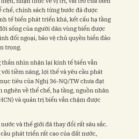
iện, nhận thức về vị trí, vai trò của biển
ể chế, chính sách từng bước đã được
h tế biển phát triển khá, kết cấu hạ tầng
đời sống của người dân vùng biển được
ninh đối ngoại, bảo vệ chủ quyền biển đảo
n trọng.
 thắn nhìn nhận lại kinh tế biển vẫn
với tiềm năng, lợi thế và yêu cầu phát
ố mục tiêu của Nghị 36-NQ/TW chưa đạt
m nghẽn về thể chế, hạ tầng, nguồn nhân
KHCN) và quản trị biển vẫn chậm được
nước và thế giới đã thay đổi rất sâu sắc.
 cầu phát triển rất cao của đất nước,