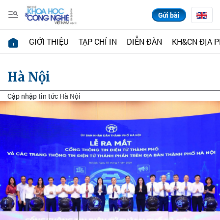
Gửi bài
GIỚI THIỆU
TẠP CHÍ IN
DIỄN ĐÀN
KH&CN ĐỊA 
Hà Nội
Cập nhập tin tức Hà Nội