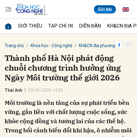
Gửi bài
GIỚI THIỆU
TẠP CHÍ IN
DIỄN ĐÀN
KH&CN ĐỊA 
Gửi bình luận
Trang chủ
Khoa học - Công nghệ
KH&CN địa phương
Thành phố Hà Nội phát động
chuỗi chương trình hưởng ứng
Ngày Môi trường thế giới 2026
Thái Anh
03/06/2026 14:05
Môi trường là nền tảng của sự phát triển bền
Hủy
Gửi
vững, gắn liền với chất lượng cuộc sống, sức
khỏe cộng đồng và tương lai của các thế hệ.
Trong bối cảnh biến đổi khí hậu, ô nhiễm môi