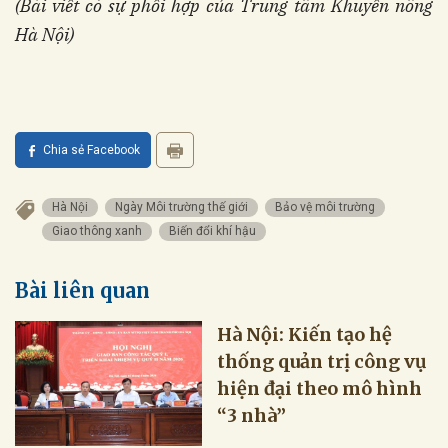
(Bài
viết
có sự phối hợp của Trung tâm Khuyến nông
Hà Nội)
Chia sẻ Facebook
Hà Nội
Ngày Môi trường thế giới
Bảo vệ môi trường
Giao thông xanh
Biến đổi khí hậu
Bài liên quan
Hà Nội: Kiến tạo hệ
thống quản trị công vụ
hiện đại theo mô hình
“3 nhà”