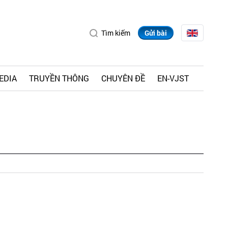
Tìm kiếm
Gửi bài
EDIA
TRUYỀN THÔNG
CHUYÊN ĐỀ
EN-VJST