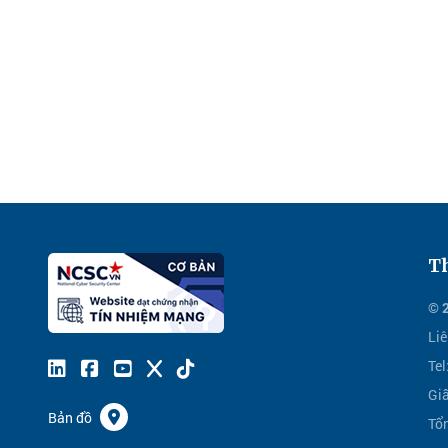
Th
© 
Liê
Te
Gi
Bản đồ
Tổ