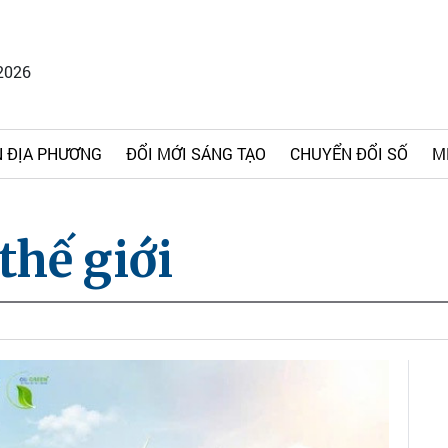
2026
 ĐỊA PHƯƠNG
ĐỔI MỚI SÁNG TẠO
CHUYỂN ĐỔI SỐ
M
thế giới