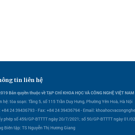
ông tin liên hệ
2019 Bản quyền thuộc về TẠP CHÍ KHOA HỌC VÀ CÔNG NGHỆ VIỆT NAM
n hệ:
tòa soạn: Tầng 5, số 115 Trần Duy Hưng, Phường Yên Hoà, Hà Nội
l: +84 24 39436793 - Fax: +84 24 39436794 -
Email:
khoahocvacongnghe
ấy phép số 459/GP-BTTTT ngày 20/7/2021; số 50/GP-BTTTT ngày 01/02/
ng Biên tập: TS Nguyễn Thị Hương Giang