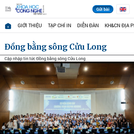
Gửi bài
GIỚI THIỆU
TẠP CHÍ IN
DIỄN ĐÀN
KH&CN ĐỊA 
Đồng bằng sông Cửu Long
Cập nhập tin tức Đồng bằng sông Cửu Long