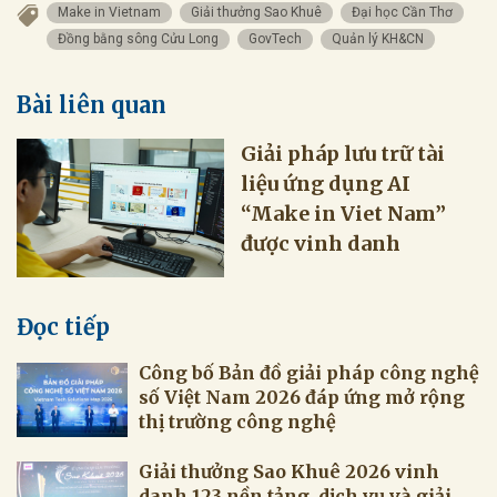
Make in Vietnam
Giải thưởng Sao Khuê
Đại học Cần Thơ
Đồng bằng sông Cửu Long
GovTech
Quản lý KH&CN
Bài liên quan
Giải pháp lưu trữ tài
liệu ứng dụng AI
“Make in Viet Nam”
được vinh danh
Đọc tiếp
Công bố Bản đồ giải pháp công nghệ
số Việt Nam 2026 đáp ứng mở rộng
thị trường công nghệ
Giải thưởng Sao Khuê 2026 vinh
danh 123 nền tảng, dịch vụ và giải