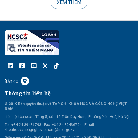
XEM THÊM
Bản đồ
Thông tin liên hệ
© 2019 Bản quyền thuộc về TẠP CHÍ KHOA HỌC VÀ CÔNG NGHỆ VIỆT
NAM
Liên hệ:
tòa soạn: Tầng 5, số 115 Trần Duy Hưng, Phường Yên Hoà, Hà Nội
Tel: +84 24 39436793 - Fax: +84 24 39436794 -
Email:
khoahocvacongnghevietnam@mst.gov.vn
Giấy phép số 459/GP-BTTTT ngày 20/7/2021; số 50/GP-BTTTT ngày