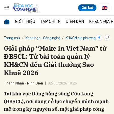
Gửi bài
GIỚI THIỆU
TẠP CHÍ IN
DIỄN ĐÀN
KH&CN ĐỊA 
Gửi bình luận
Trang chủ
Khoa học - Công nghệ
KH&CN địa phương
Giải pháp “Make in Viet Nam” từ
ĐBSCL: Từ bài toán quản lý
KH&CN đến Giải thưởng Sao
Khuê 2026
Thanh Nhàn - Ninh Diện
02/06/2026 10:26
Hủy
Gửi
Tại khu vực Đồng bằng sông Cửu Long
(ĐBSCL), nơi đang nỗ lực chuyển mình mạnh
mẽ trong kỷ nguyên số, một giải pháp công