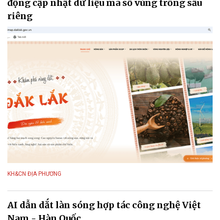
động cập nhật dữ liệu mã số vùng trồng sầu
riêng
KH&CN ĐỊA PHƯƠNG
AI dẫn dắt làn sóng hợp tác công nghệ Việt
Nam - Hàn Quốc