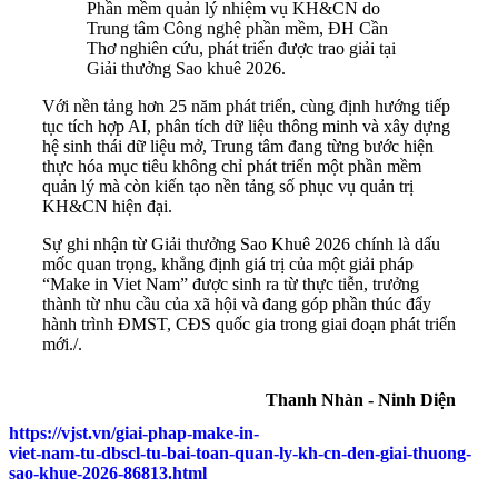
Phần mềm quản lý nhiệm vụ KH&CN do
Trung tâm Công nghệ phần mềm, ĐH Cần
Thơ nghiên cứu, phát triển được trao giải tại
Giải thưởng Sao khuê 2026.
Với nền tảng hơn 25 năm phát triển, cùng định hướng tiếp
tục tích hợp AI, phân tích dữ liệu thông minh và xây dựng
hệ sinh thái dữ liệu mở, Trung tâm đang từng bước hiện
thực hóa mục tiêu không chỉ phát triển một phần mềm
quản lý mà còn kiến tạo nền tảng số phục vụ quản trị
KH&CN hiện đại.
Sự ghi nhận từ Giải thưởng Sao Khuê 2026 chính là dấu
mốc quan trọng, khẳng định giá trị của một giải pháp
“Make in Viet Nam” được sinh ra từ thực tiễn, trưởng
thành từ nhu cầu của xã hội và đang góp phần thúc đẩy
hành trình ĐMST, CĐS quốc gia trong giai đoạn phát triển
mới./.
Thanh Nhàn - Ninh Diện
https://vjst.vn/giai-phap-make-in-
viet-nam-tu-dbscl-tu-bai-toan-quan-ly-kh-cn-den-giai-thuong-
sao-khue-2026-86813.html