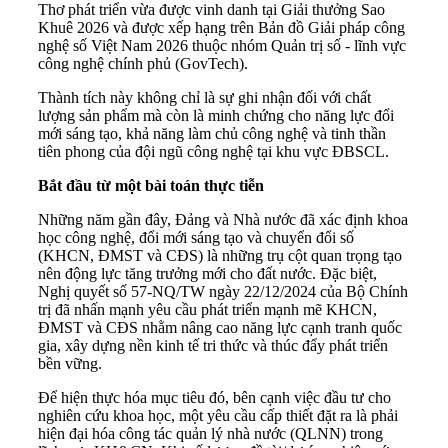
Thơ phát triển vừa được vinh danh tại Giải thưởng Sao
Khuê 2026 và được xếp hạng trên Bản đồ Giải pháp công
nghệ số Việt Nam 2026 thuộc nhóm Quản trị số - lĩnh vực
công nghệ chính phủ (GovTech).
Thành tích này không chỉ là sự ghi nhận đối với chất
lượng sản phẩm mà còn là minh chứng cho năng lực đổi
mới sáng tạo, khả năng làm chủ công nghệ và tinh thần
tiên phong của đội ngũ công nghệ tại khu vực ĐBSCL.
Bắt đầu từ một bài toán thực tiễn
Những năm gần đây, Đảng và Nhà nước đã xác định khoa
học công nghệ, đổi mới sáng tạo và chuyển đổi số
(KHCN, ĐMST và CĐS) là những trụ cột quan trọng tạo
nên động lực tăng trưởng mới cho đất nước. Đặc biệt,
Nghị quyết số 57-NQ/TW ngày 22/12/2024 của Bộ Chính
trị đã nhấn mạnh yêu cầu phát triển mạnh mẽ KHCN,
ĐMST và CĐS nhằm nâng cao năng lực cạnh tranh quốc
gia, xây dựng nền kinh tế tri thức và thúc đẩy phát triển
bền vững.
Để hiện thực hóa mục tiêu đó, bên cạnh việc đầu tư cho
nghiên cứu khoa học, một yêu cầu cấp thiết đặt ra là phải
hiện đại hóa công tác quản lý nhà nước (QLNN) trong