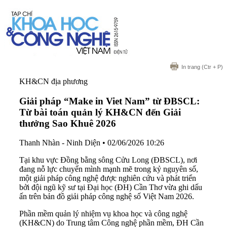
In trang
(Ctr + P)
KH&CN địa phương
Giải pháp “Make in Viet Nam” từ ĐBSCL:
Từ bài toán quản lý KH&CN đến Giải
thưởng Sao Khuê 2026
Thanh Nhàn - Ninh Diện
•
02/06/2026 10:26
Tại khu vực Đồng bằng sông Cửu Long (ĐBSCL), nơi
đang nỗ lực chuyển mình mạnh mẽ trong kỷ nguyên số,
một giải pháp công nghệ được nghiên cứu và phát triển
bởi đội ngũ kỹ sư tại Đại học (ĐH) Cần Thơ vừa ghi dấu
ấn trên bản đồ giải pháp công nghệ số Việt Nam 2026.
Phần mềm quản lý nhiệm vụ khoa học và công nghệ
(KH&CN) do Trung tâm Công nghệ phần mềm, ĐH Cần