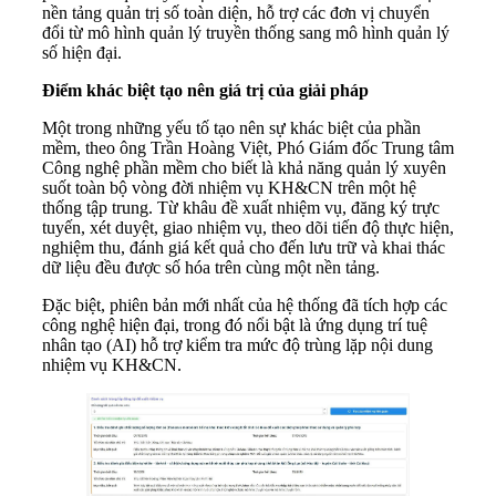
nền tảng quản trị số toàn diện, hỗ trợ các đơn vị chuyển
đổi từ mô hình quản lý truyền thống sang mô hình quản lý
số hiện đại.
Điểm khác biệt tạo nên giá trị của giải pháp
Một trong những yếu tố tạo nên sự khác biệt của phần
mềm, theo ông Trần Hoàng Việt, Phó Giám đốc Trung tâm
Công nghệ phần mềm cho biết là khả năng quản lý xuyên
suốt toàn bộ vòng đời nhiệm vụ KH&CN trên một hệ
thống tập trung. Từ khâu đề xuất nhiệm vụ, đăng ký trực
tuyến, xét duyệt, giao nhiệm vụ, theo dõi tiến độ thực hiện,
nghiệm thu, đánh giá kết quả cho đến lưu trữ và khai thác
dữ liệu đều được số hóa trên cùng một nền tảng.
Đặc biệt, phiên bản mới nhất của hệ thống đã tích hợp các
công nghệ hiện đại, trong đó nổi bật là ứng dụng trí tuệ
nhân tạo (AI) hỗ trợ kiểm tra mức độ trùng lặp nội dung
nhiệm vụ KH&CN.