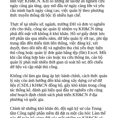
lĩnh vực KH&CN. Khi số lượng đề tài/dự án nghiên cứu
ngày càng gia tăng, quy mô đầu tư ngày càng lớn và yêu
cầu minh bạch ngày càng cao, việc quản lý theo phương
thức truyền thống đã bộc lộ nhiều hạn chế.
Thực tế tại nhiều sở, ngành, trường ĐH và đơn vị nghiên
cứu cho thấy, công tác quản lý nhiệm vụ KH&CN từng
phải đối mặt với không ít khó khăn. Hồ sơ giấy được lưu
trữ phân tán qua nhiều năm, dữ liệu quản lý rời rạc, phi tập
trung dẫn đến thiếu tính liên thông, việc đăng ký, xét
duyệt, theo dõi tiến độ và nghiệm thu chủ yếu thực hiện
thủ công hoặc quản lý đơn giản bằng tệp (file) Excel. Mỗi
khi cần tổng hợp báo cáo hoặc tra cứu thông tin, cán bộ
quản lý phải mất nhiều thời gian rà soát hồ sơ, đối chiếu
dữ liệu và cập nhật thủ công.
Không chỉ làm gia tăng áp lực hành chính, cách thức quản
lý này còn ảnh hưởng đến khả năng xây dựng cơ sở dữ
liệu (CSDL) KH&CN đồng bộ, gây khó khăn trong công
tác thống kê, đánh giá hiệu quả đầu tư nghiên cứu cũng
như hoạch định chính sách phát triển KH&CN ở địa
phương và quốc gia.
Chính từ những khó khăn đó, đội ngũ kỹ sư của Trung
tâm Công nghệ phần mềm đã đặt ra một câu hỏi: Làm thế
nào để toàn bộ vòng đời của một nhiệm vụ KH&CN có