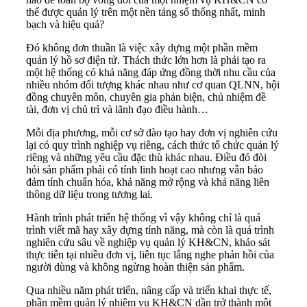
thể được quản lý trên một nền tảng số thống nhất, minh
bạch và hiệu quả?
Đó không đơn thuần là việc xây dựng một phần mềm
quản lý hồ sơ điện tử. Thách thức lớn hơn là phải tạo ra
một hệ thống có khả năng đáp ứng đồng thời nhu cầu của
nhiều nhóm đối tượng khác nhau như cơ quan QLNN, hội
đồng chuyên môn, chuyên gia phản biện, chủ nhiệm đề
tài, đơn vị chủ trì và lãnh đạo điều hành…
Mỗi địa phương, mỗi cơ sở đào tạo hay đơn vị nghiên cứu
lại có quy trình nghiệp vụ riêng, cách thức tổ chức quản lý
riêng và những yêu cầu đặc thù khác nhau. Điều đó đòi
hỏi sản phẩm phải có tính linh hoạt cao nhưng vẫn bảo
đảm tính chuẩn hóa, khả năng mở rộng và khả năng liên
thông dữ liệu trong tương lai.
Hành trình phát triển hệ thống vì vậy không chỉ là quá
trình viết mã hay xây dựng tính năng, mà còn là quá trình
nghiên cứu sâu về nghiệp vụ quản lý KH&CN, khảo sát
thực tiễn tại nhiều đơn vị, liên tục lắng nghe phản hồi của
người dùng và không ngừng hoàn thiện sản phẩm.
Qua nhiều năm phát triển, nâng cấp và triển khai thực tế,
phần mềm quản lý nhiệm vụ KH&CN dần trở thành một