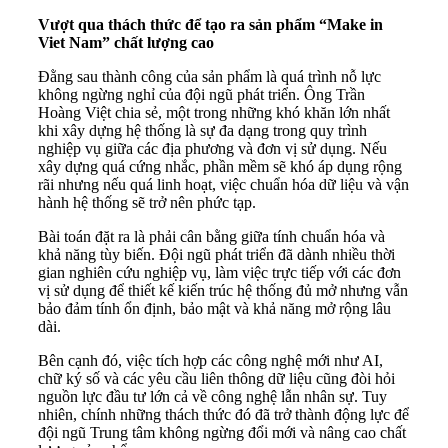
Vượt qua thách thức để tạo ra sản phẩm “Make in
Viet Nam” chất lượng cao
Đằng sau thành công của sản phẩm là quá trình nỗ lực
không ngừng nghỉ của đội ngũ phát triển. Ông Trần
Hoàng Việt chia sẻ, một trong những khó khăn lớn nhất
khi xây dựng hệ thống là sự đa dạng trong quy trình
nghiệp vụ giữa các địa phương và đơn vị sử dụng. Nếu
xây dựng quá cứng nhắc, phần mềm sẽ khó áp dụng rộng
rãi nhưng nếu quá linh hoạt, việc chuẩn hóa dữ liệu và vận
hành hệ thống sẽ trở nên phức tạp.
Bài toán đặt ra là phải cân bằng giữa tính chuẩn hóa và
khả năng tùy biến. Đội ngũ phát triển đã dành nhiều thời
gian nghiên cứu nghiệp vụ, làm việc trực tiếp với các đơn
vị sử dụng để thiết kế kiến trúc hệ thống đủ mở nhưng vẫn
bảo đảm tính ổn định, bảo mật và khả năng mở rộng lâu
dài.
Bên cạnh đó, việc tích hợp các công nghệ mới như AI,
chữ ký số và các yêu cầu liên thông dữ liệu cũng đòi hỏi
nguồn lực đầu tư lớn cả về công nghệ lẫn nhân sự. Tuy
nhiên, chính những thách thức đó đã trở thành động lực để
đội ngũ Trung tâm không ngừng đổi mới và nâng cao chất