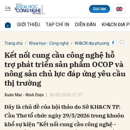
Gửi bài
GIỚI THIỆU
TẠP CHÍ IN
DIỄN ĐÀN
KH&CN ĐỊA 
Gửi bình luận
Trang chủ
Khoa học - Công nghệ
KH&CN địa phương
Kết nối cung cầu công nghệ hỗ
trợ phát triển sản phẩm OCOP và
nông sản chủ lực đáp ứng yêu cầu
thị trường
Xuân Mai - Ninh Diện
30/05/2026 07:37
Hủy
Gửi
Đây là chủ đề của hội thảo do Sở KH&CN TP.
Cần Thơ tổ chức ngày 29/5/2026 trong khuôn
khổ sự kiện "Kết nối cung cầu công nghệ -