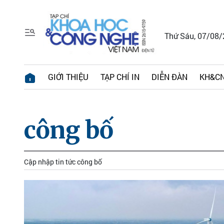
Thứ Sáu, 07/08
GIỚI THIỆU
TẠP CHÍ IN
DIỄN ĐÀN
KH&CN
công bố
Cập nhập tin tức công bố