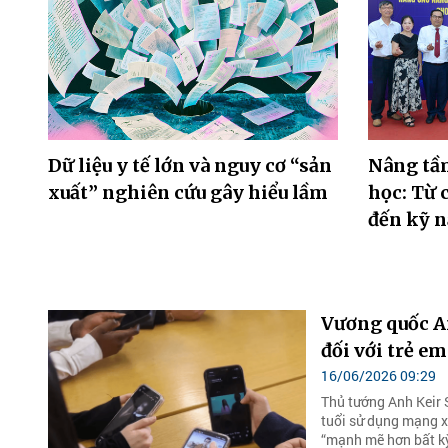
Dữ liệu y tế lớn và nguy cơ “sản
Nâng tầm
xuất” nghiên cứu gây hiểu lầm
học: Từ 
đến kỹ 
Vương quốc A
đối với trẻ em
16/06/2026 09:29
Thủ tướng Anh Keir 
tuổi sử dụng mạng x
“mạnh mẽ hơn bất kỳ 