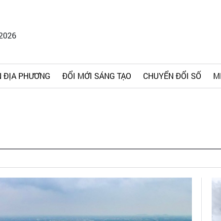
/2026
 ĐỊA PHƯƠNG
ĐỔI MỚI SÁNG TẠO
CHUYỂN ĐỔI SỐ
M