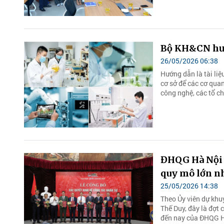
Bộ KH&CN hướ
26/05/2026 06:38
Hướng dẫn là tài li
cơ sở để các cơ quan
công nghệ, các tổ c
ĐHQG Hà Nội c
quy mô lớn nh
25/05/2026 14:38
Theo Ủy viên dự khu
Thế Duy, đây là đợt 
đến nay của ĐHQG H