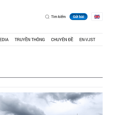
Tìm kiếm
Gửi bài
EDIA
TRUYỀN THÔNG
CHUYÊN ĐỀ
EN-VJST