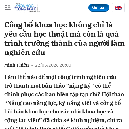
Gửi bài
Công bố khoa học không chỉ là
Gửi bình luận
yêu cầu học thuật mà còn là quá
trình trưởng thành của người làm
nghiên cứu
Minh Thiện
•
22/05/2026 20:00
Làm thế nào để một công trình nghiên cứu
trở thành một bản thảo “nặng ký” có thể
chinh phục các ban biên tập tạp chí? Hội thảo
Hủy
Gửi
“Nâng cao năng lực, kỹ năng viết và công bố
bài báo khoa học cho các nhà khoa học và
cộng tác viên” đã chia sẻ kinh nghiệm, chỉ ra
một “lộ trình thực chiến” giúp các nhà khoa