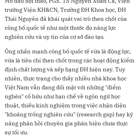
Mở đầu hội thảo, PGS. TS Nguyễn Xuân Ca, Viện
trưởng Viện KH&CN, Trường ĐH Khoa học, ĐH
Thái Nguyên đã khái quát vai trò then chốt của
công bố quốc tế như một thước đo năng lực
nghiên cứu và uy tín của cơ sở đào tạo.
Ông nhấn mạnh công bố quốc tế vừa là động lực,
vừa là tiêu chí then chốt trong các hoạt động kiểm
định chất lượng và xếp hạng ĐH hiện nay. Tuy
nhiên, thực trạng cho thấy nhiều nhà khoa học
Việt Nam vẫn đang đối mặt với những "điểm
nghẽn" cố hữu như hạn chế về ngôn ngữ học
thuật, thiếu kinh nghiệm trong việc nhận diện
"khoảng trống nghiên cứu" (research gap) hay kỹ
năng phản hồi chuyên gia phản biện chưa thực
sự tối ưu.