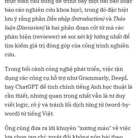
mực toàn cầu dùng để trình bày một bài báo hoặc
báo cáo nghiên cứu khoa học), trong đó đặc biệt
lưu ý rằng phần
Dẫn nhập (Introduction)
và
Thảo
luận (Discussion)
là hai phân đoạn cốt tử mà các
phản biện (reviewer) sẽ soi xét kỹ lưỡng nhất để
tìm kiếm giá trị đóng góp của công trình nghiên
cứu.
Trong bối cảnh công nghệ phát triển, việc tận
dụng các công cụ hỗ trợ như Grammarly, DeepL
hay ChatGPT để tinh chỉnh tiếng Anh học thuật là
cần thiết, nhưng quan trọng nhất vẫn là tư duy
viết logic, rõ ý và tránh lối dịch từng từ (word-by-
word) từ tiếng Việt.
Ông cũng đưa ra lời khuyên "xương máu" về việc
lựa chọn tạp chí: tuyệt đối không nộp bài theo