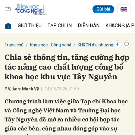
Gửi bài
GIỚI THIỆU
TẠP CHÍ IN
DIỄN ĐÀN
KH&CN ĐỊA 
Gửi bình luận
Trang chủ
Khoa học - Công nghệ
KH&CN địa phương
Chia sẻ thông tin, tăng cường hợp
tác nâng cao chất lượng công bố
khoa học khu vực Tây Nguyên
P.V, Ảnh: Mạnh Vỹ
14/05/2026 21:59
Chương trình làm việc giữa Tạp chí Khoa học
Hủy
Gửi
và Công nghệ Việt Nam và Trường Đại học
Tây Nguyên đã mở ra nhiều cơ hội hợp tác
giữa các bên, cùng nhau đóng góp vào sự