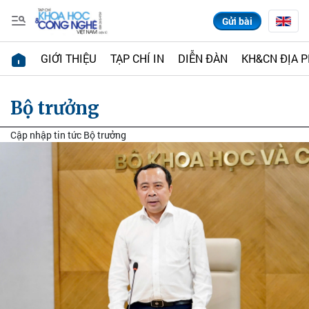
Gửi bài
GIỚI THIỆU
TẠP CHÍ IN
DIỄN ĐÀN
KH&CN ĐỊA 
Bộ trưởng
Cập nhập tin tức Bộ trưởng