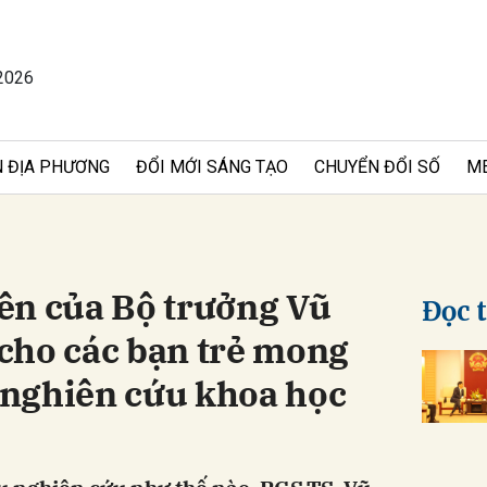
2026
bình luận
 ĐỊA PHƯƠNG
ĐỔI MỚI SÁNG TẠO
CHUYỂN ĐỔI SỐ
M
ên của Bộ trưởng Vũ
Đọc 
cho các bạn trẻ mong
Hủy
G
nghiên cứu khoa học