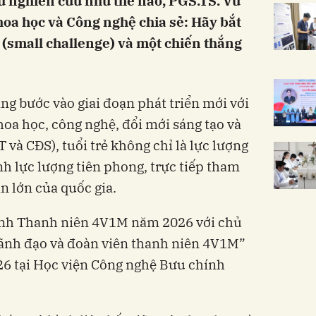
ầu nghiên cứu như thế nào, PGS.TS. Vũ
oa học và Công nghệ chia sẻ: Hãy bắt
 (small challenge) và một chiến thắng
ng bước vào giai đoạn phát triển mới với
hoa học, công nghệ, đổi mới sáng tạo và
và CĐS), tuổi trẻ không chỉ là lực lượng
nh lực lượng tiên phong, trực tiếp tham
án lớn của quốc gia.
rình Thanh niên 4V1M năm 2026 với chủ
 lãnh đạo và đoàn viên thanh niên 4V1M”
26 tại Học viện Công nghệ Bưu chính