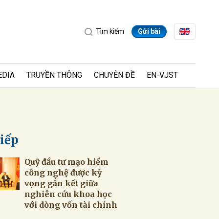
Tìm kiếm
Gửi bài
EDIA
TRUYỀN THÔNG
CHUYÊN ĐỀ
EN-VJST
tiếp
Quỹ đầu tư mạo hiểm
ửi
công nghệ được kỳ
vọng gắn kết giữa
nghiên cứu khoa học
với dòng vốn tài chính