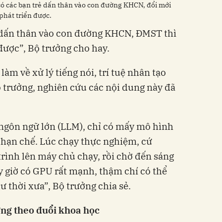
ó các bạn trẻ dấn thân vào con đường KHCN, đổi mới
phát triển được.
 dấn thân vào con đường KHCN, ĐMST thì
được”, Bộ trưởng cho hay.
àm về xử lý tiếng nói, trí tuệ nhân tạo
ộ trưởng, nghiên cứu các nội dung này đã
ngôn ngữ lớn (LLM), chỉ có mấy mô hình
 hạn chế. Lúc chạy thực nghiệm, cứ
rình lên máy chủ chạy, rồi chờ đến sáng
y giờ có GPU rất mạnh, thậm chí có thể
 thời xưa”, Bộ trưởng chia sẻ.
ng theo đuổi khoa học