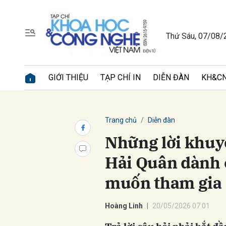
Thứ Sáu, 07/08/
Gửi 
GIỚI THIỆU
TẠP CHÍ IN
DIỄN ĐÀN
KH&CN
Trang chủ
Diễn đàn
Những lời khuy
Hải Quân dành 
muốn tham gia 
Hoàng Linh
20/05/2026 07:01