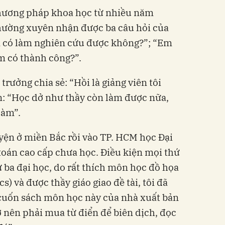
hương pháp khoa học từ nhiều năm
thường xuyên nhận được ba câu hỏi của
em có làm nghiên cứu được không?”; “Em
m có thành công?”.
 trưởng chia sẻ: “Hồi là giảng viên tôi
ên: “Học dở như thầy còn làm được nữa,
làm”.
yện ở miền Bắc rồi vào TP. HCM học Đại
 toán cao cấp chưa học. Điều kiện mọi thứ
ba đại học, do rất thích môn học đồ họa
) và được thầy giáo giao đề tài, tôi đã
 cuốn sách môn học này của nhà xuất bản
ở nên phải mua từ điển để biên dịch, đọc