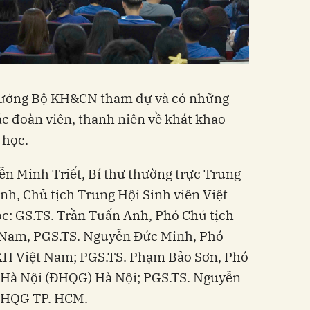
trưởng Bộ KH&CN tham dự và có những
các đoàn viên, thanh niên về khát khao
 học.
n Minh Triết, Bí thư thường trực Trung
h, Chủ tịch Trung Hội Sinh viên Việt
c: GS.TS. Trần Tuấn Anh, Phó Chủ tịch
Nam, PGS.TS. Nguyễn Đức Minh, Phó
XH Việt Nam; PGS.TS. Phạm Bảo Sơn, Phó
 Hà Nội (ĐHQG) Hà Nội; PGS.TS. Nguyễn
ĐHQG TP. HCM.