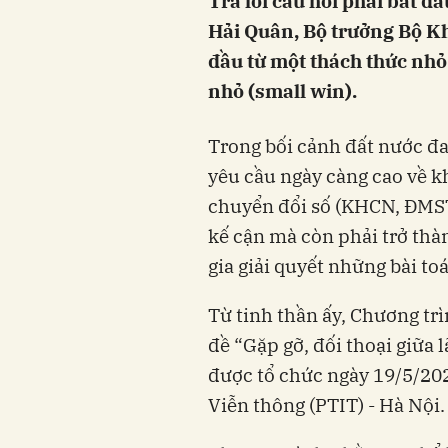
Trả lời câu hỏi phải bắt đ
Hải Quân, Bộ trưởng Bộ Kh
đầu từ một thách thức nhỏ
nhỏ (small win).
Trong bối cảnh đất nước đa
yêu cầu ngày càng cao về k
chuyển đổi số (KHCN, ĐMST 
kế cận mà còn phải trở thà
gia giải quyết những bài to
Từ tinh thần ấy, Chương t
đề “Gặp gỡ, đối thoại giữa
được tổ chức ngày 19/5/20
Viễn thông (PTIT) - Hà Nội.